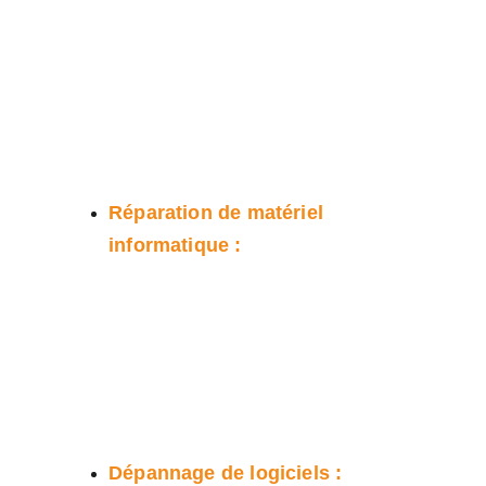
Nous offrons une gamme complète 
de services de dépannage 
informatique, notamment :
Réparation de matériel 
informatique : 
Nous sommes en 
mesure de réparer tout type de 
matériel informatique, que ce 
soit un ordinateur de bureau, un 
ordinateur portable, une 
imprimante ou un routeur.
Dépannage de logiciels :
 Nous 