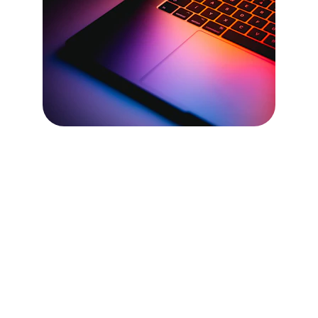
Pour toute demande d'assistance ou de 
renseignement, n'hésitez pas à nous 
contacter.
Contactez-nous
contact@dv-service-informatique.fr
+33 6 14 50 31 58